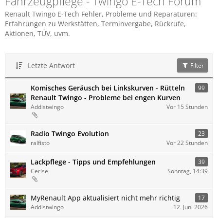
Fahrzeugpflege - Twingo E-Tech Forum
Renault Twingo E-Tech Fehler, Probleme und Reparaturen:
Erfahrungen zu Werkstätten, Terminvergabe, Rückrufe,
Aktionen, TÜV, uvm.
Letzte Antwort
Filter
Komisches Geräusch bei Linkskurven - Rütteln
99
Renault Twingo - Probleme bei engen Kurven
Addistwingo
Vor 15 Stunden
Radio Twingo Evolution
23
ralfisto
Vor 22 Stunden
Lackpflege - Tipps und Empfehlungen
39
Cerise
Sonntag, 14:39
MyRenault App aktualisiert nicht mehr richtig
17
Addistwingo
12. Juni 2026