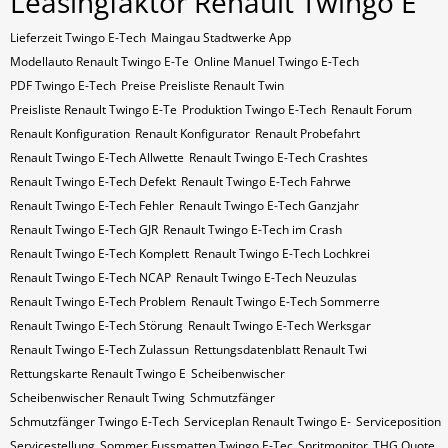
Leasingfaktor Renault Twingo E
Lieferzeit Twingo E-Tech
Maingau Stadtwerke App
Modellauto Renault Twingo E-Te
Online Manuel Twingo E-Tech
PDF Twingo E-Tech
Preise Preisliste Renault Twin
Preisliste Renault Twingo E-Te
Produktion Twingo E-Tech
Renault Forum
Renault Konfiguration
Renault Konfigurator
Renault Probefahrt
Renault Twingo E-Tech Allwette
Renault Twingo E-Tech Crashtes
Renault Twingo E-Tech Defekt
Renault Twingo E-Tech Fahrwe
Renault Twingo E-Tech Fehler
Renault Twingo E-Tech Ganzjahr
Renault Twingo E-Tech GJR
Renault Twingo E-Tech im Crash
Renault Twingo E-Tech Komplett
Renault Twingo E-Tech Lochkrei
Renault Twingo E-Tech NCAP
Renault Twingo E-Tech Neuzulas
Renault Twingo E-Tech Problem
Renault Twingo E-Tech Sommerre
Renault Twingo E-Tech Störung
Renault Twingo E-Tech Werksgar
Renault Twingo E-Tech Zulassun
Rettungsdatenblatt Renault Twi
Rettungskarte Renault Twingo E
Scheibenwischer
Scheibenwischer Renault​ Twing
Schmutzfänger
Schmutzfänger Twingo E-Tech
Serviceplan Renault Twingo E-
Serviceposition
Servicestellung
Sommer Fussmatten Twingo E-Tec
Spritmonitor
THG Quote