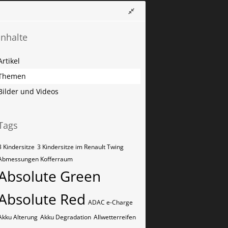
Inhalte
Artikel
Themen
Bilder und Videos
Tags
3 Kindersitze
3 Kindersitze im Renault Twing
Abmessungen Kofferraum
Absolute Green
Absolute Red
ADAC e-Charge
Akku Alterung
Akku Degradation
Allwetterreifen