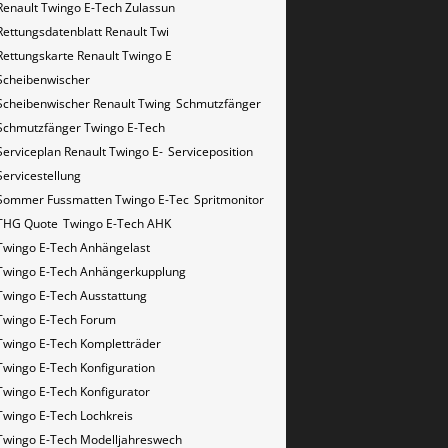
Renault Twingo E-Tech Zulassun
Rettungsdatenblatt Renault Twi
Rettungskarte Renault Twingo E
Scheibenwischer
Scheibenwischer Renault​ Twing
Schmutzfänger
Schmutzfänger Twingo E-Tech
Serviceplan Renault Twingo E-
Serviceposition
Servicestellung
Sommer Fussmatten Twingo E-Tec
Spritmonitor
THG Quote
Twingo E-Tech AHK
Twingo E-Tech Anhängelast
Twingo E-Tech Anhängerkupplung
Twingo E-Tech Ausstattung
Twingo E-Tech Forum
Twingo E-Tech Kompletträder
Twingo E-Tech Konfiguration
Twingo E-Tech Konfigurator
Twingo E-Tech Lochkreis
Twingo E-Tech Modelljahreswech