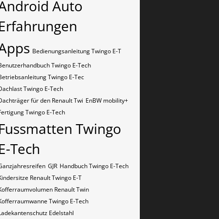
Android Auto
Erfahrungen
Apps
Bedienungsanleitung Twingo E-T
Benutzerhandbuch Twingo E-Tech
Betriebsanleitung Twingo E-Tec
Dachlast Twingo E-Tech
Dachträger für den Renault Twi
EnBW mobility+
Fertigung Twingo E-Tech
Fussmatten Twingo
E-Tech
Ganzjahresreifen
GJR
Handbuch Twingo E-Tech
Kindersitze Renault Twingo E-T
Kofferraumvolumen Renault Twin
Kofferraumwanne Twingo E-Tech
Ladekantenschutz Edelstahl