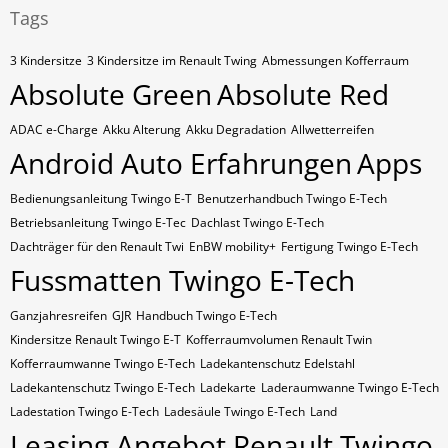
Tags
3 Kindersitze
3 Kindersitze im Renault Twing
Abmessungen Kofferraum
Absolute Green
Absolute Red
ADAC e-Charge
Akku Alterung
Akku Degradation
Allwetterreifen
Android Auto Erfahrungen
Apps
Bedienungsanleitung Twingo E-T
Benutzerhandbuch Twingo E-Tech
Betriebsanleitung Twingo E-Tec
Dachlast Twingo E-Tech
Dachträger für den Renault Twi
EnBW mobility+
Fertigung Twingo E-Tech
Fussmatten Twingo E-Tech
Ganzjahresreifen
GJR
Handbuch Twingo E-Tech
Kindersitze Renault Twingo E-T
Kofferraumvolumen Renault Twin
Kofferraumwanne Twingo E-Tech
Ladekantenschutz Edelstahl
Ladekantenschutz Twingo E-Tech
Ladekarte
Laderaumwanne Twingo E-Tech
Ladestation Twingo E-Tech
Ladesäule Twingo E-Tech
Land
Leasing Angebot Renault Twingo